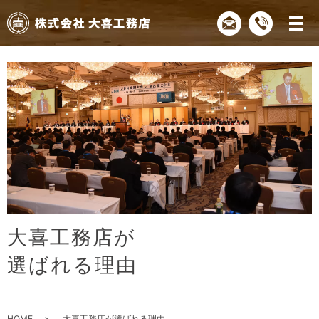
大
喜
工
務
店
が
選
ば
れ
る
理
由
HOME
大喜工務店が選ばれる理由