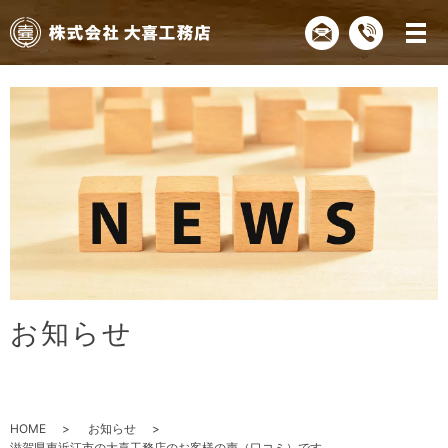
お
知
ら
せ
HOME
お知らせ
滋賀県東近江市の大喜工務店のお客様の声（口コミ）です。