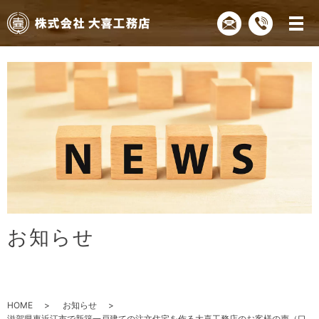
お
知
ら
せ
HOME
お知らせ
滋賀県東近江市で新築一戸建ての注文住宅を作る大喜工務店のお客様の声（口