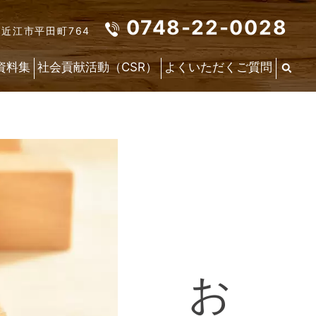
0748-22-0028
東近江市平田町764
資料集
社会貢献活動（CSR）
よくいただくご質問
お
知