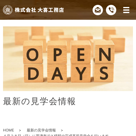
最
新
の
見
学
会
情
報
HOME
最新の見学会情報
４月２８日（日）に草津市でＹ様邸の完成直前見学会を行います。