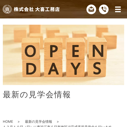
最
新
の
見
学
会
情
報
HOME
最新の見学会情報
１２月１０日（日）に東近江市八日市地区で完成直前見学会を行います。