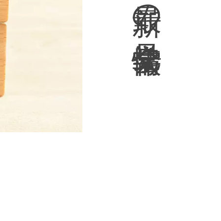
の
見
学
会
情
報