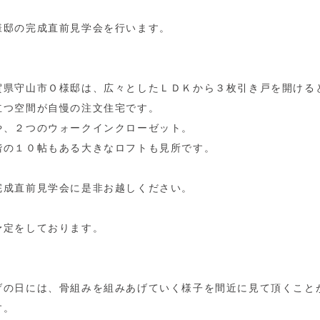
様邸の完成直前見学会を行います。
賀県守山市Ｏ様邸は、広々としたＬＤＫから３枚引き戸を開ける
立つ空間が自慢の注文住宅です。
や、２つのウォークインクローゼット。
階の１０帖もある大きなロフトも見所です。
完成直前見学会に是非お越しください。
予定をしております。
げの日には、骨組みを組みあげていく様子を間近に見て頂くこと
す。