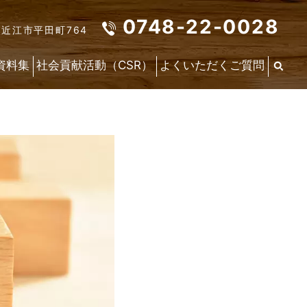
0748-22-0028
東近江市平田町764
資料集
社会貢献活動（CSR）
よくいただくご質問
最
新