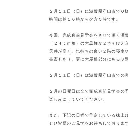
２月１１日（日）に滋賀県守山市でＯ
時間は朝１０時から夕方５時です。
今回、完成直前見学会をさせて頂く滋
（２４ｃｍ角）の大黒柱が２本そびえ
天井が高く、気持ちの良い２階の寝室
書斎もあり、更に大屋根部分にある３
２月１１日（日）は滋賀県守山市での
２月の日曜日は全て完成直前見学会の
楽しみにしていてください。
また、下記の日程で予定している棟上
ぜひ皆様のご見学をお待ちしておりま