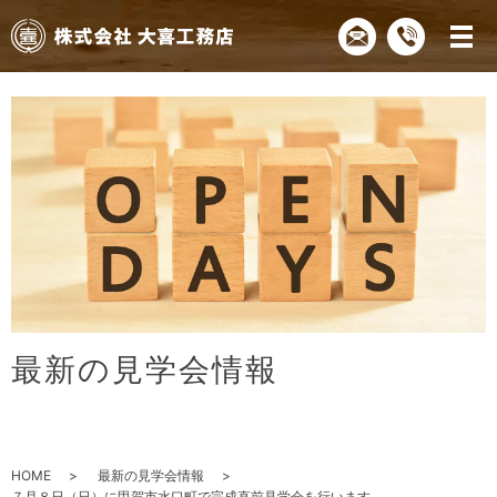
最
新
の
見
学
会
情
報
HOME
最新の見学会情報
７月８日（日）に甲賀市水口町で完成直前見学会を行います。