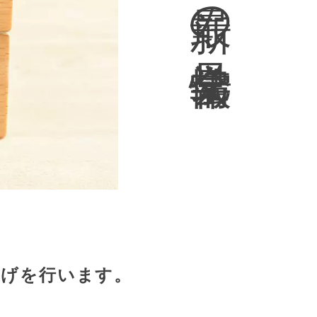
の
見
学
会
情
報
上げを行います。