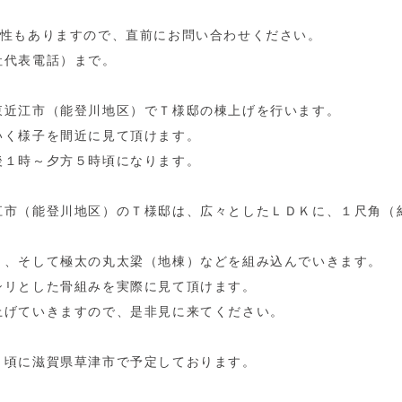
能性もありますので、直前にお問い合わせください。
社代表電話）まで。
東近江市（能登川地区）でＴ様邸の棟上げを行います。
いく様子を間近に見て頂けます。
後１時～夕方５時頃になります。
江市（能登川地区）のＴ様邸は、広々としたＬＤＫに、１尺角（
）、そして極太の丸太梁（地棟）などを組み込んでいきます。
シリとした骨組みを実際に見て頂けます。
上げていきますので、是非見に来てください。
月頃に滋賀県草津市で予定しております。