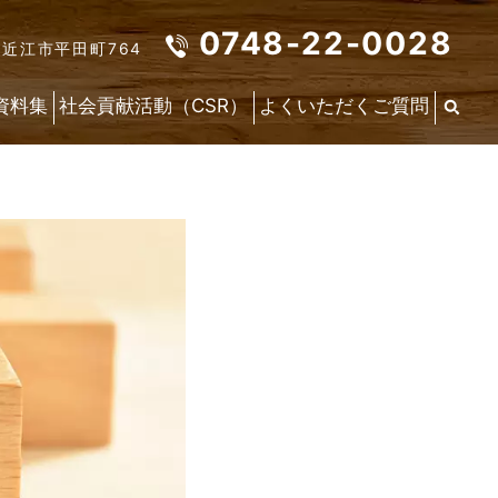
0748-22-0028
東近江市平田町764
資料集
社会貢献活動（CSR）
よくいただくご質問
最
新