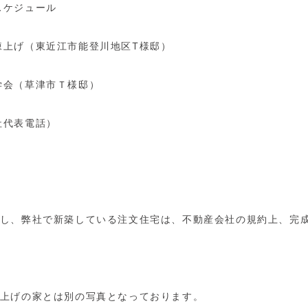
スケジュール
棟上げ（東近江市能登川地区T様邸）
学会（草津市Ｔ様邸）
社代表電話）
外し、弊社で新築している注文住宅は、不動産会社の規約上、完
棟上げの家とは別の写真となっております。