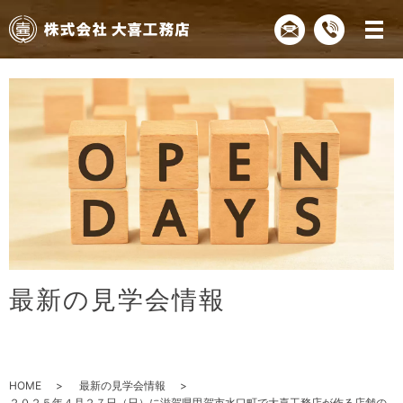
最
新
の
見
学
会
情
報
HOME
最新の見学会情報
２０２５年４月２７日（日）に滋賀県甲賀市水口町で大喜工務店が作る店舗の