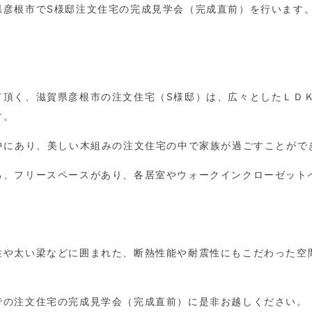
県彦根市で
S
様邸注文住宅の完成見学会（完成直前）を行います
て頂く、滋賀県彦根市の注文住宅（
S
様邸）は、広々としたＬＤ
す。
中にあり、美しい木組みの注文住宅の中で家族が過ごすことがで
る、フリースペースがあり、各居室やウォークインクローゼット
柱や太い梁などに囲まれた、断熱性能や耐震性にもこだわった空
での注文住宅の完成見学会（完成直前）に是非お越しください。