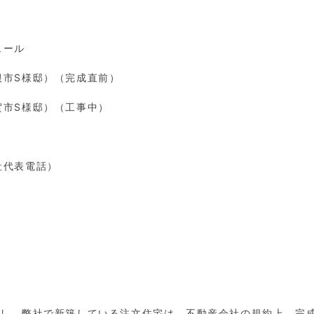
ュール
根市
S
様邸）（完成直前）
賀市
S
様邸）（工事中）
社代表電話）
外し、弊社で新築している注文住宅は、不動産会社の規約上、完