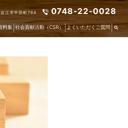
0748-22-0028
東近江市平田町764
資料集
社会貢献活動（CSR）
よくいただくご質問
最
新