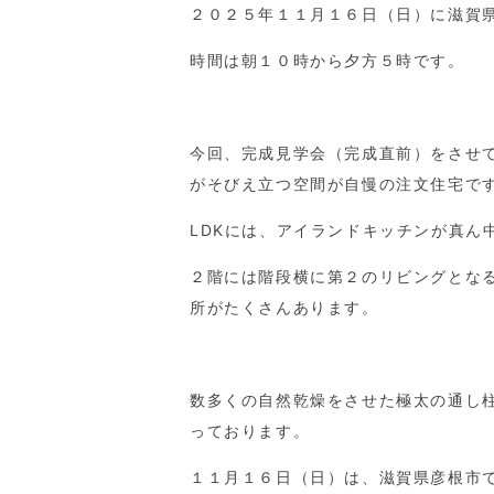
２０２５年１１月１６日（日）に滋賀
時間は朝１０時から夕方５時です。
今回、完成見学会（完成直前）をさせ
がそびえ立つ空間が自慢の注文住宅で
LDK
には、アイランドキッチンが真ん
２階には階段横に第２のリビングとな
所がたくさんあります。
数多くの自然乾燥をさせた極太の通し
っております。
１１月１６日（日）は、滋賀県彦根市