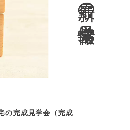
の
見
学
会
情
報
宅の完成見学会（完成