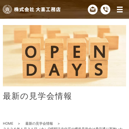
最
新
の
見
学
会
情
報
HOME
最新の見学会情報
２０２６年１月３１日（土）O様邸注文住宅の構造見学会は予定通り実施いた