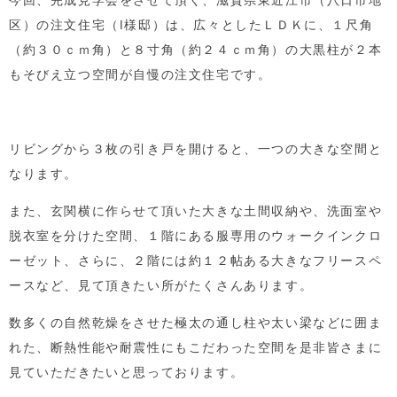
区）の注文住宅（
I
様邸）は、広々としたＬＤＫに、１尺角
（約３０ｃｍ角）と８寸角（約２４ｃｍ角）の大黒柱が２本
もそびえ立つ空間が自慢の注文住宅です。
リビングから３枚の引き戸を開けると、一つの大きな空間と
なります。
また、玄関横に作らせて頂いた大きな土間収納や、洗面室や
脱衣室を分けた空間、１階にある服専用のウォークインクロ
ーゼット、さらに、２階には約１２帖ある大きなフリースペ
ースなど、見て頂きたい所がたくさんあります。
数多くの自然乾燥をさせた極太の通し柱や太い梁などに囲ま
れた、断熱性能や耐震性にもこだわった空間を是非皆さまに
見ていただきたいと思っております。