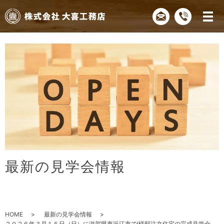
最
新
の
見
学
会
情
報
HOME
最新の見学会情報
２０２６年３月１５日（日）に滋賀県東近江市でI様邸注文住宅の完成見学会