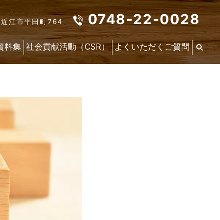
0748-22-0028
東近江市平田町764
資料集
社会貢献活動（CSR）
よくいただくご質問
最
新