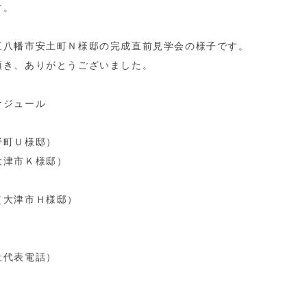
す。
江八幡市安土町Ｎ様邸の完成直前見学会の様子です。
頂き、ありがとうございました。
ケジュール
野町Ｕ様邸）
大津市Ｋ様邸）
（大津市Ｈ様邸）
社代表電話）