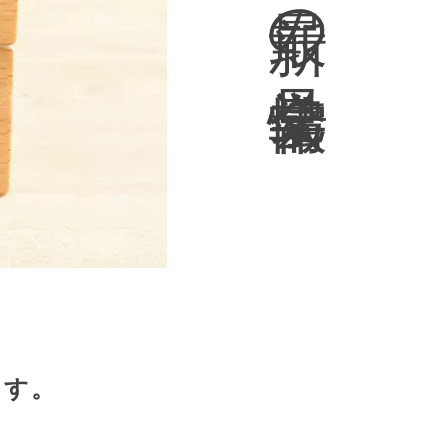
の
見
学
会
情
報
ます。