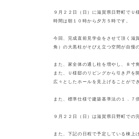
９月２２日（日）に滋賀県日野町でＵ
時間は朝１０時から夕方５時です。
今回、完成直前見学会をさせて頂く滋
角）の大黒柱がそびえ立つ空間が自慢
また、家全体の通し柱を増やし、８寸
また、Ｕ様邸のリビングから引き戸を
広々としたホールを見上げることがで
また、標準仕様で建築基準法の１．７
９月２２日（日）は滋賀県日野町での
また、下記の日程で予定している棟上