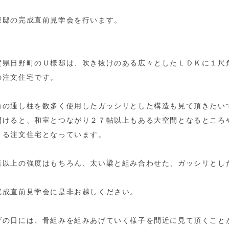
様邸の完成直前見学会を行います。
賀県日野町のＵ様邸は、吹き抜けのある広々としたＬＤＫに１尺
の注文住宅です。
角の通し柱を数多く使用したガッシリとした構造も見て頂きたい
開けると、和室とつながり２７帖以上もある大空間となるところ
きる注文住宅となっています。
倍以上の強度はもちろん、太い梁と組み合わせた、ガッシリとし
完成直前見学会に是非お越しください。
げの日には、骨組みを組みあげていく様子を間近に見て頂くこと