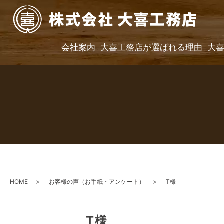
会社案内
大喜工務店が選ばれる理由
大
HOME
お客様の声（お手紙・アンケート）
T様
T様