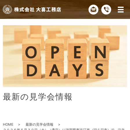
最
新
の
見
学
会
情
報
HOME
最新の見学会情報
２０２６年５月３０日（土）（予定）に滋賀県東近江市（旧八日市）で、注文