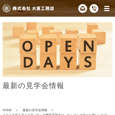
最
新
の
見
学
会
情
報
HOME
最新の見学会情報
２０２６年５月３０日（土）の構造見学会は、たくさんの方にお越しいただ